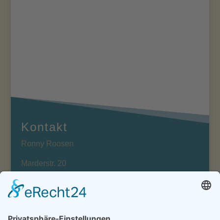
ChatGPT als digitales Tagebuch mit KI:
Wie du dein Denken sortierst und dich selbst
besser verstehst...
Kontakt
Ronny Roosen
Marderstr. 20
15366 Hönow
Telefon: 03342 – 31 87 58